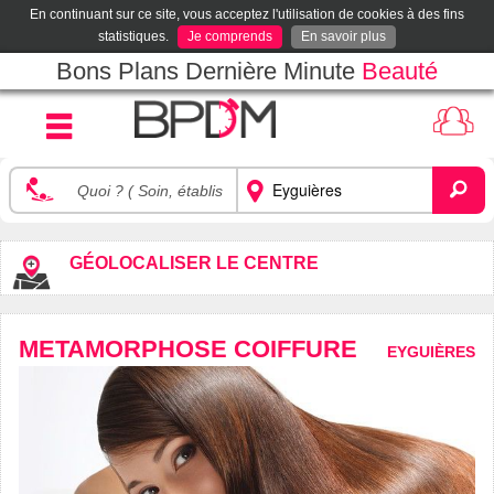
En continuant sur ce site, vous acceptez l'utilisation de cookies à des fins
statistiques.
Je comprends
En savoir plus
Bons Plans Dernière Minute
Beauté
GÉOLOCALISER LE CENTRE
METAMORPHOSE COIFFURE
EYGUIÈRES