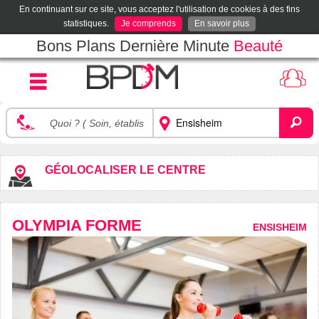
En continuant sur ce site, vous acceptez l'utilisation de cookies à des fins
statistiques.
Je comprends
En savoir plus
Bons Plans Dernière Minute
Beauté
GÉOLOCALISER LE CENTRE
OLYMPIA FORME
ENSISHEIM