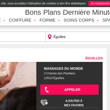
site, vous acceptez l'utilisation de cookies à des fins statistiques.
Je comprends
Bons Plans Dernière Minu
É
COIFFURE
FORME
SOINS CORPS
SP
ÉGUILLES
MASSAGES DU MONDE
3 Chemin des Plantiers
13510 Éguilles
APPELER
AJOUTER À
MES FAVORIS