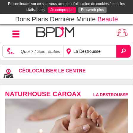
En continuant sur ce site, vous acceptez l'utilisation de cookies à des fins
statistiques.
Je comprends
En savoir plus
Bons Plans Dernière Minute
Beauté
GÉOLOCALISER LE CENTRE
NATURHOUSE CAROAX
LA DESTROUSSE