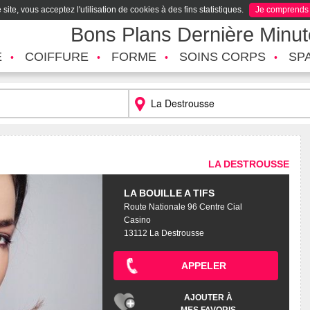
site, vous acceptez l'utilisation de cookies à des fins statistiques.
Je comprends
Bons Plans Dernière Minu
É
COIFFURE
FORME
SOINS CORPS
SP
LA DESTROUSSE
LA BOUILLE A TIFS
Route Nationale 96 Centre Cial
Casino
13112 La Destrousse
APPELER
AJOUTER À
MES FAVORIS