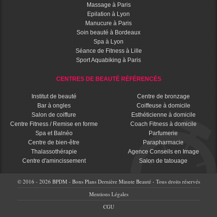
Massage à Paris
Epilation à Lyon
Manucure à Paris
Soin beauté à Bordeaux
Spa à Lyon
Séance de Fitness à Lille
Sport Aquabiking à Paris
CENTRES DE BEAUTÉ RÉFÉRENCÉS
Institut de beauté
Centre de bronzage
Bar à ongles
Coiffeuse à domicile
Salon de coiffure
Esthéticienne à domicile
Centre Fitness / Remise en forme
Coach Fitness à domicile
Spa et Balnéo
Parfumerie
Centre de bien-être
Parapharmacie
Thalassothérapie
Agence Conseils en Image
Centre d'amincissement
Salon de tatouage
© 2016 - 2026 BPDM - Bons Plans Dernière Minute Beauté - Tous droits réservés
Mentions Légales
CGU