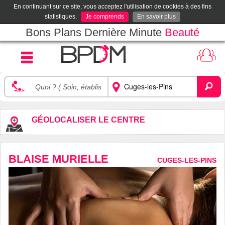
En continuant sur ce site, vous acceptez l'utilisation de cookies à des fins
statistiques.
Je comprends
En savoir plus
Bons Plans Dernière Minute
Beauté
GÉOLOCALISER LE CENTRE
BLAISE MURIELLE
CUGES-LES-PINS