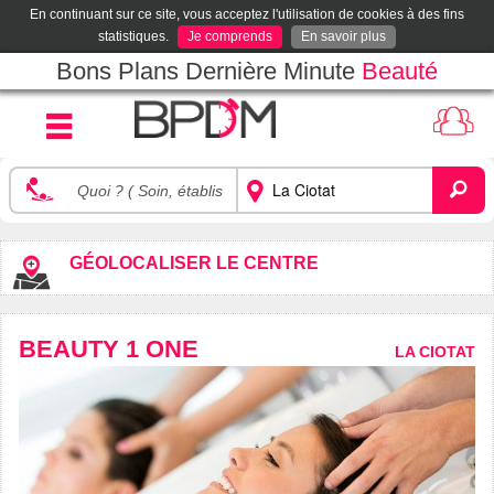
En continuant sur ce site, vous acceptez l'utilisation de cookies à des fins
statistiques.
Je comprends
En savoir plus
Bons Plans Dernière Minute
Beauté
GÉOLOCALISER LE CENTRE
BEAUTY 1 ONE
LA CIOTAT