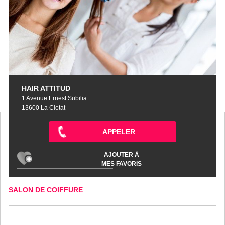
HAIR ATTITUD
1 Avenue Ernest Subilia
13600 La Ciotat
APPELER
AJOUTER À
MES FAVORIS
SALON DE COIFFURE