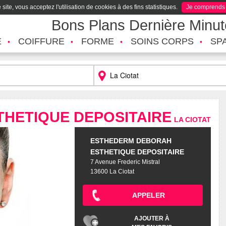
site, vous acceptez l'utilisation de cookies à des fins statistiques.
Je comprends
Bons Plans Dernière Minu
É
COIFFURE
FORME
SOINS CORPS
SP
HETIQUE DEPOSITAIRE
LA CIOTAT
ESTHEDERM DEBORAH
ESTHETIQUE DEPOSITAIRE
7 Avenue Frederic Mistral
13600 La Ciotat
APPELER
AJOUTER À