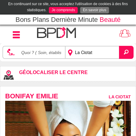
En continuant sur ce site, vous acceptez l'utilisation de cookies à des fins
statistiques.
Je comprends
En savoir plus
Bons Plans Dernière Minute
Beauté
GÉOLOCALISER LE CENTRE
BONIFAY EMILIE
LA CIOTAT