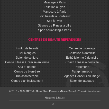
Massage à Paris
Epilation à Lyon
Manucure à Paris
Soin beauté à Bordeaux
Spa à Lyon
Séance de Fitness à Lille
Sport Aquabiking à Paris
CENTRES DE BEAUTÉ RÉFÉRENCÉS
Institut de beauté
Centre de bronzage
Bar à ongles
Coiffeuse à domicile
Salon de coiffure
Esthéticienne à domicile
Centre Fitness / Remise en forme
Coach Fitness à domicile
Spa et Balnéo
Parfumerie
Centre de bien-être
Parapharmacie
Thalassothérapie
Agence Conseils en Image
Centre d'amincissement
Salon de tatouage
© 2016 - 2026 BPDM - Bons Plans Dernière Minute Beauté - Tous droits réservés
Mentions Légales
CGU