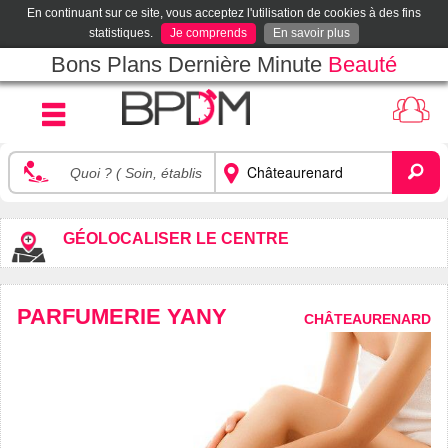
En continuant sur ce site, vous acceptez l'utilisation de cookies à des fins
statistiques.
Je comprends
En savoir plus
Bons Plans Dernière Minute
Beauté
GÉOLOCALISER LE CENTRE
PARFUMERIE YANY
CHÂTEAURENARD