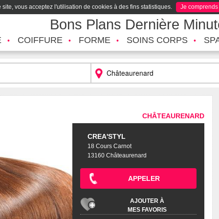
site, vous acceptez l'utilisation de cookies à des fins statistiques.
Je comprends
Bons Plans Dernière Minu
É
COIFFURE
FORME
SOINS CORPS
SP
CHÂTEAURENARD
CREA'STYL
18 Cours Carnot
13160 Châteaurenard
APPELER
AJOUTER À
MES FAVORIS