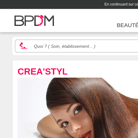
En continuant sur ce 
BEAUT
CREA'STYL