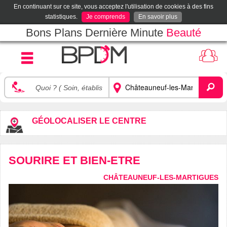
En continuant sur ce site, vous acceptez l'utilisation de cookies à des fins
statistiques.
Je comprends
En savoir plus
Bons Plans Dernière Minute
Beauté
GÉOLOCALISER LE CENTRE
SOURIRE ET BIEN-ETRE
CHÂTEAUNEUF-LES-MARTIGUES