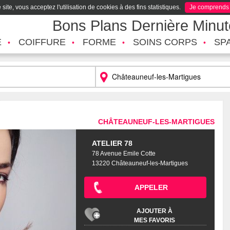
site, vous acceptez l'utilisation de cookies à des fins statistiques.
Je comprends
Bons Plans Dernière Minu
É
COIFFURE
FORME
SOINS CORPS
SP
CHÂTEAUNEUF-LES-MARTIGUES
ATELIER 78
78 Avenue Emile Cotte
13220 Châteauneuf-les-Martigues
APPELER
AJOUTER À
MES FAVORIS