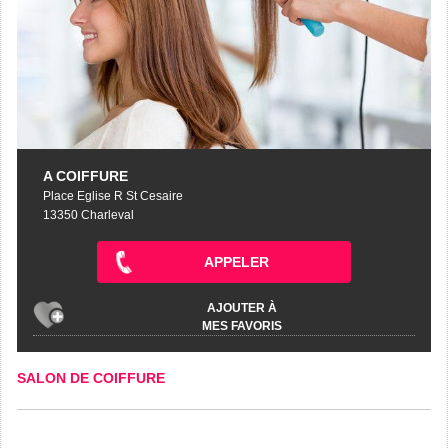
A COIFFURE
Place Eglise R St Cesaire
13350 Charleval
APPELER
AJOUTER À
MES FAVORIS
SALON DE COIFFURE