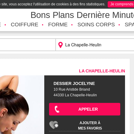
site, vous acceptez l'utilisation de cookies à des fins statistiques.
Je comprends
Bons Plans Dernière Minu
É
COIFFURE
FORME
SOINS CORPS
SP
LA CHAPELLE-HEULIN
DESSIER JOCELYNE
10 Rue Aristide Briand
44330 La Chapelle-Heulin
APPELER
AJOUTER À
MES FAVORIS