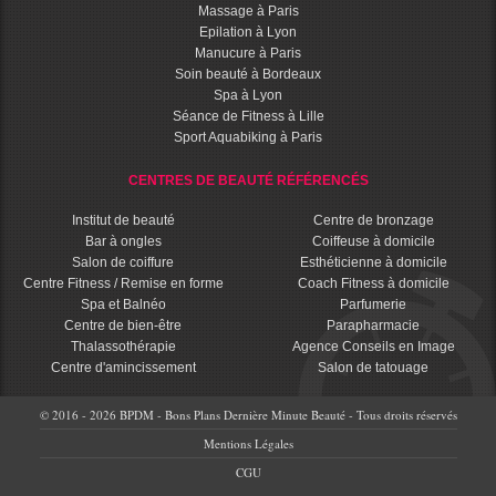
Massage à Paris
Epilation à Lyon
Manucure à Paris
Soin beauté à Bordeaux
Spa à Lyon
Séance de Fitness à Lille
Sport Aquabiking à Paris
CENTRES DE BEAUTÉ RÉFÉRENCÉS
Institut de beauté
Centre de bronzage
Bar à ongles
Coiffeuse à domicile
Salon de coiffure
Esthéticienne à domicile
Centre Fitness / Remise en forme
Coach Fitness à domicile
Spa et Balnéo
Parfumerie
Centre de bien-être
Parapharmacie
Thalassothérapie
Agence Conseils en Image
Centre d'amincissement
Salon de tatouage
© 2016 - 2026 BPDM - Bons Plans Dernière Minute Beauté - Tous droits réservés
Mentions Légales
CGU