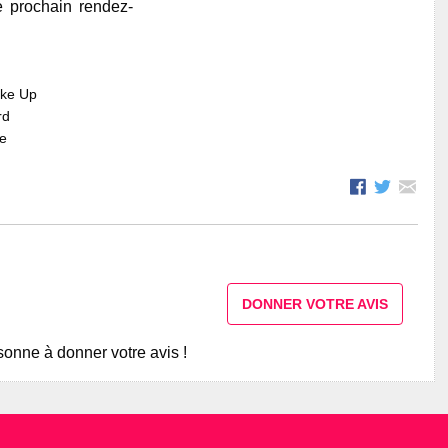
e prochain rendez-
ake Up
rd
re
DONNER VOTRE AVIS
onne à donner votre avis !