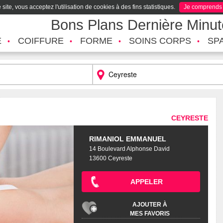
site, vous acceptez l'utilisation de cookies à des fins statistiques.
Je comprends
Bons Plans Dernière Minu
É
COIFFURE
FORME
SOINS CORPS
SP
CEYRESTE
RIMANIOL EMMANUEL
14 Boulevard Alphonse David
13600 Ceyreste
APPELER
AJOUTER À
MES FAVORIS