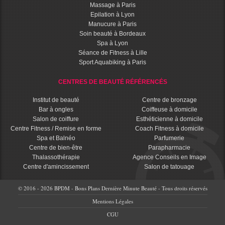
Massage à Paris
Epilation à Lyon
Manucure à Paris
Soin beauté à Bordeaux
Spa à Lyon
Séance de Fitness à Lille
Sport Aquabiking à Paris
CENTRES DE BEAUTÉ RÉFÉRENCÉS
Institut de beauté
Centre de bronzage
Bar à ongles
Coiffeuse à domicile
Salon de coiffure
Esthéticienne à domicile
Centre Fitness / Remise en forme
Coach Fitness à domicile
Spa et Balnéo
Parfumerie
Centre de bien-être
Parapharmacie
Thalassothérapie
Agence Conseils en Image
Centre d'amincissement
Salon de tatouage
© 2016 - 2026 BPDM - Bons Plans Dernière Minute Beauté - Tous droits réservés
Mentions Légales
CGU