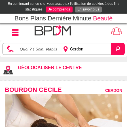
En continuant sur ce site, vous acceptez l'utilisation de cookies à des fins
statistiques.
Je comprends
En savoir plus
Bons Plans Dernière Minute
Beauté
GÉOLOCALISER LE CENTRE
BOURDON CECILE
CERDON