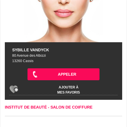
SYBILLE VANDYCK
80 Avenue des Albizzi
13260 Cassis
APPELER
AJOUTER À
MES FAVORIS
INSTITUT DE BEAUTÉ
-
SALON DE COIFFURE