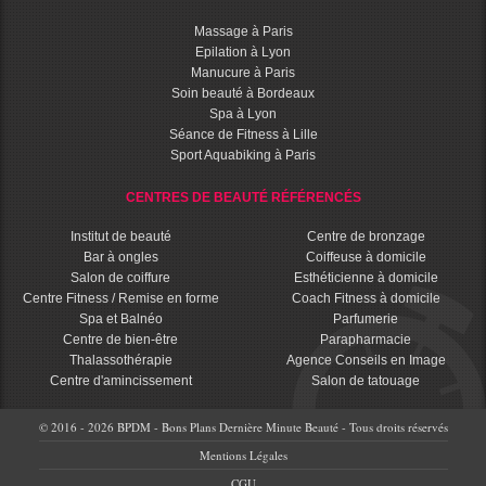
Massage à Paris
Epilation à Lyon
Manucure à Paris
Soin beauté à Bordeaux
Spa à Lyon
Séance de Fitness à Lille
Sport Aquabiking à Paris
CENTRES DE BEAUTÉ RÉFÉRENCÉS
Institut de beauté
Centre de bronzage
Bar à ongles
Coiffeuse à domicile
Salon de coiffure
Esthéticienne à domicile
Centre Fitness / Remise en forme
Coach Fitness à domicile
Spa et Balnéo
Parfumerie
Centre de bien-être
Parapharmacie
Thalassothérapie
Agence Conseils en Image
Centre d'amincissement
Salon de tatouage
© 2016 - 2026 BPDM - Bons Plans Dernière Minute Beauté - Tous droits réservés
Mentions Légales
CGU