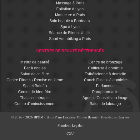
Massage à Paris
Epilation à Lyon
Manucure à Paris
Soin beauté à Bordeaux
Spa à Lyon
Séance de Fitness à Lille
Sport Aquabiking à Paris
CENTRES DE BEAUTÉ RÉFÉRENCÉS
Institut de beauté
Centre de bronzage
Bar à ongles
Coiffeuse à domicile
Salon de coiffure
Esthéticienne à domicile
Centre Fitness / Remise en forme
Coach Fitness à domicile
Spa et Balnéo
Parfumerie
Centre de bien-être
Parapharmacie
Thalassothérapie
Agence Conseils en Image
Centre d'amincissement
Salon de tatouage
© 2016 - 2026 BPDM - Bons Plans Dernière Minute Beauté - Tous droits réservés
Mentions Légales
CGU