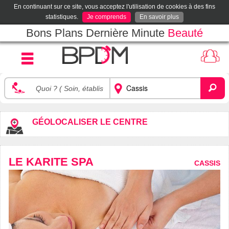
En continuant sur ce site, vous acceptez l'utilisation de cookies à des fins
statistiques.
Je comprends
En savoir plus
Bons Plans Dernière Minute
Beauté
GÉOLOCALISER LE CENTRE
LE KARITE SPA
CASSIS