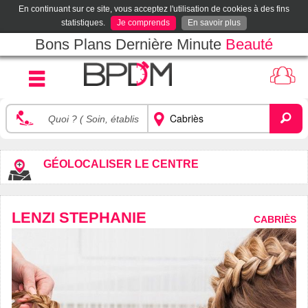
En continuant sur ce site, vous acceptez l'utilisation de cookies à des fins
statistiques.
Je comprends
En savoir plus
Bons Plans Dernière Minute
Beauté
GÉOLOCALISER LE CENTRE
LENZI STEPHANIE
CABRIÈS