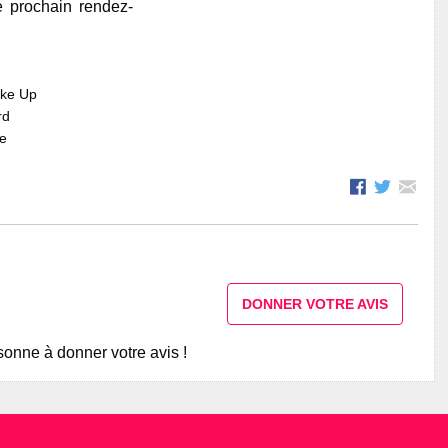
e prochain rendez-
ake Up
rd
re
DONNER VOTRE AVIS
onne à donner votre avis !