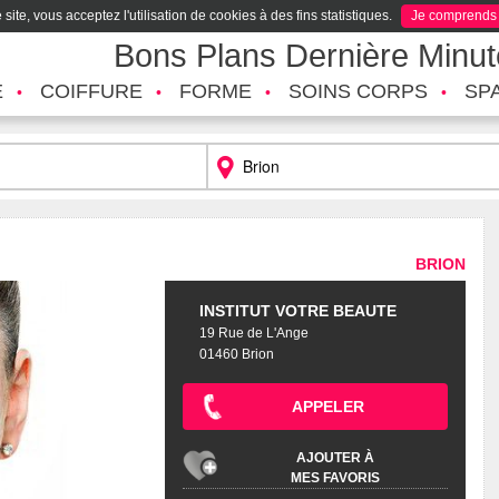
site, vous acceptez l'utilisation de cookies à des fins statistiques.
Je comprends
Bons Plans Dernière Minu
É
COIFFURE
FORME
SOINS CORPS
SP
BRION
INSTITUT VOTRE BEAUTE
19 Rue de L'Ange
01460 Brion
APPELER
AJOUTER À
MES FAVORIS