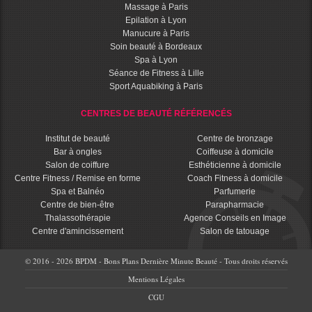
Massage à Paris
Epilation à Lyon
Manucure à Paris
Soin beauté à Bordeaux
Spa à Lyon
Séance de Fitness à Lille
Sport Aquabiking à Paris
CENTRES DE BEAUTÉ RÉFÉRENCÉS
Institut de beauté
Centre de bronzage
Bar à ongles
Coiffeuse à domicile
Salon de coiffure
Esthéticienne à domicile
Centre Fitness / Remise en forme
Coach Fitness à domicile
Spa et Balnéo
Parfumerie
Centre de bien-être
Parapharmacie
Thalassothérapie
Agence Conseils en Image
Centre d'amincissement
Salon de tatouage
© 2016 - 2026 BPDM - Bons Plans Dernière Minute Beauté - Tous droits réservés
Mentions Légales
CGU