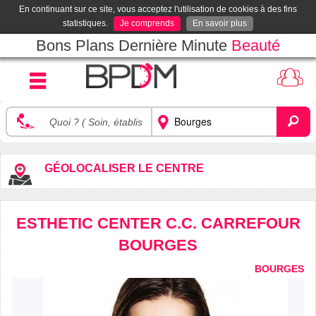
En continuant sur ce site, vous acceptez l'utilisation de cookies à des fins
statistiques.
Je comprends
En savoir plus
Bons Plans Dernière Minute
Beauté
GÉOLOCALISER LE CENTRE
ESTHETIC CENTER C.C. CARREFOUR
BOURGES
BOURGES