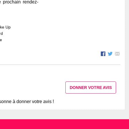
e prochain rendez-
ake Up
rd
re
DONNER VOTRE AVIS
onne à donner votre avis !