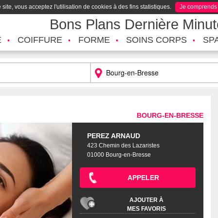
site, vous acceptez l'utilisation de cookies à des fins statistiques.
Je comprends
Bons Plans Dernière Minu
É
COIFFURE
FORME
SOINS CORPS
SP
BOURG-EN-BRESSE
PEREZ ARNAUD
423 Chemin des Lazaristes
01000 Bourg-en-Bresse
APPELER
AJOUTER À
MES FAVORIS