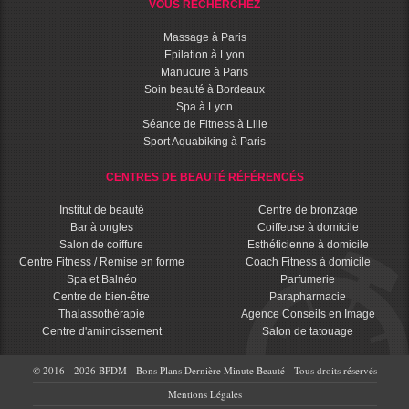
VOUS RECHERCHEZ
Massage à Paris
Epilation à Lyon
Manucure à Paris
Soin beauté à Bordeaux
Spa à Lyon
Séance de Fitness à Lille
Sport Aquabiking à Paris
CENTRES DE BEAUTÉ RÉFÉRENCÉS
Institut de beauté
Centre de bronzage
Bar à ongles
Coiffeuse à domicile
Salon de coiffure
Esthéticienne à domicile
Centre Fitness / Remise en forme
Coach Fitness à domicile
Spa et Balnéo
Parfumerie
Centre de bien-être
Parapharmacie
Thalassothérapie
Agence Conseils en Image
Centre d'amincissement
Salon de tatouage
© 2016 - 2026 BPDM - Bons Plans Dernière Minute Beauté - Tous droits réservés
Mentions Légales