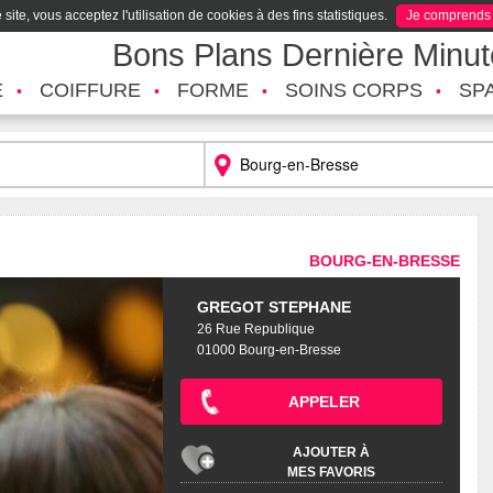
site, vous acceptez l'utilisation de cookies à des fins statistiques.
Je comprends
Bons Plans Dernière Minu
É
COIFFURE
FORME
SOINS CORPS
SP
BOURG-EN-BRESSE
GREGOT STEPHANE
26 Rue Republique
01000 Bourg-en-Bresse
APPELER
AJOUTER À
MES FAVORIS