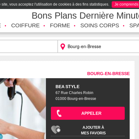
site, vous acceptez l'utilisation de cookies à des fins statistiques.
Je comprends
Bons Plans Dernière Minu
É
COIFFURE
FORME
SOINS CORPS
SP
BOURG-EN-BRESSE
BEA STYLE
67 Rue Charles Robin
01000 Bourg-en-Bresse
APPELER
AJOUTER À
MES FAVORIS