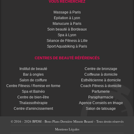
VOUS RECHERCHEZ
Massage à Paris
Epilation à Lyon
Manucure à Paris
Soin beauté à Bordeaux
Spa à Lyon
Séance de Fitness à Lille
Sport Aquabiking à Paris
CENTRES DE BEAUTÉ RÉFÉRENCÉS
Institut de beauté
Centre de bronzage
Bar à ongles
Coiffeuse à domicile
Salon de coiffure
Esthéticienne à domicile
Centre Fitness / Remise en forme
Coach Fitness à domicile
Spa et Balnéo
Parfumerie
Centre de bien-être
Parapharmacie
Thalassothérapie
Agence Conseils en Image
Centre d'amincissement
Salon de tatouage
© 2016 - 2026 BPDM - Bons Plans Dernière Minute Beauté - Tous droits réservés
Mentions Légales