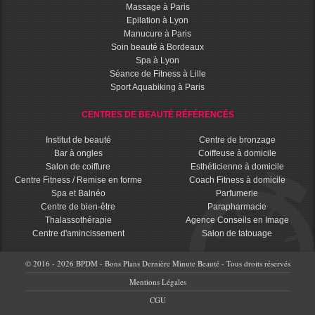
Massage à Paris
Epilation à Lyon
Manucure à Paris
Soin beauté à Bordeaux
Spa à Lyon
Séance de Fitness à Lille
Sport Aquabiking à Paris
CENTRES DE BEAUTÉ RÉFÉRENCÉS
Institut de beauté
Centre de bronzage
Bar à ongles
Coiffeuse à domicile
Salon de coiffure
Esthéticienne à domicile
Centre Fitness / Remise en forme
Coach Fitness à domicile
Spa et Balnéo
Parfumerie
Centre de bien-être
Parapharmacie
Thalassothérapie
Agence Conseils en Image
Centre d'amincissement
Salon de tatouage
© 2016 - 2026 BPDM - Bons Plans Dernière Minute Beauté - Tous droits réservés
Mentions Légales
CGU