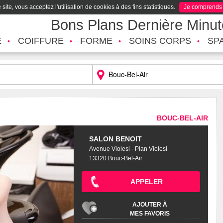
site, vous acceptez l'utilisation de cookies à des fins statistiques.
Je comprends
Bons Plans Dernière Minu
É
COIFFURE
FORME
SOINS CORPS
SP
BOUC-BEL-AIR
SALON BENOIT
Avenue Violesi - Plan Violesi
13320 Bouc-Bel-Air
APPELER
AJOUTER À
MES FAVORIS