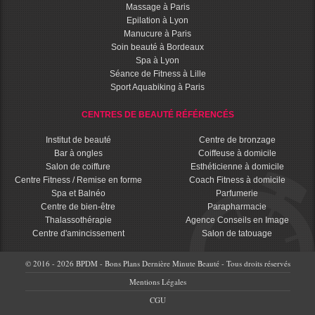
Massage à Paris
Epilation à Lyon
Manucure à Paris
Soin beauté à Bordeaux
Spa à Lyon
Séance de Fitness à Lille
Sport Aquabiking à Paris
CENTRES DE BEAUTÉ RÉFÉRENCÉS
Institut de beauté
Centre de bronzage
Bar à ongles
Coiffeuse à domicile
Salon de coiffure
Esthéticienne à domicile
Centre Fitness / Remise en forme
Coach Fitness à domicile
Spa et Balnéo
Parfumerie
Centre de bien-être
Parapharmacie
Thalassothérapie
Agence Conseils en Image
Centre d'amincissement
Salon de tatouage
© 2016 - 2026 BPDM - Bons Plans Dernière Minute Beauté - Tous droits réservés
Mentions Légales
CGU