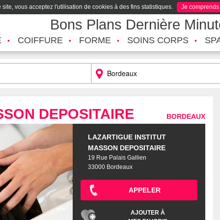
site, vous acceptez l'utilisation de cookies à des fins statistiques.
Je comprends
Bons Plans Dernière Minu
É
COIFFURE
FORME
SOINS CORPS
SP
SSON DEPOSITAIRE
BORDEAUX
LAZARTIGUE INSTITUT
MASSON DEPOSITAIRE
19 Rue Palais Gallien
33000 Bordeaux
APPELER
AJOUTER À