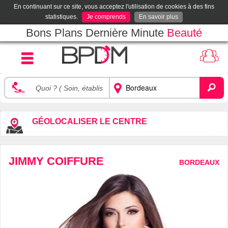
En continuant sur ce site, vous acceptez l'utilisation de cookies à des fins
statistiques.
Je comprends
En savoir plus
Bons Plans Dernière Minute
Beauté
GÉOLOCALISER LE CENTRE
JIMMY COIFFURE
BORDEAUX