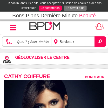
En continuant sur ce site, vous acceptez l'utilisation de cookies à des fins
statistiques.
Je comprends
En savoir plus
Bons Plans Dernière Minute
Beauté
GÉOLOCALISER LE CENTRE
CATHY COIFFURE
BORDEAUX