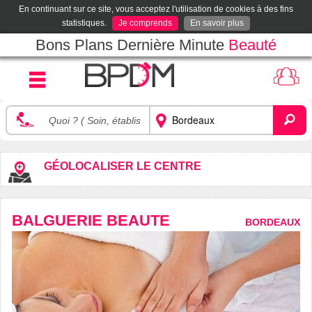
En continuant sur ce site, vous acceptez l'utilisation de cookies à des fins
statistiques.
Je comprends
En savoir plus
Bons Plans Dernière Minute
Beauté
GÉOLOCALISER LE CENTRE
BALGUERIE BEAUTE
BORDEAUX