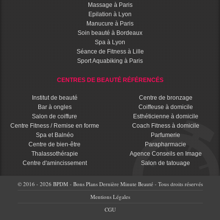
Massage à Paris
Epilation à Lyon
Manucure à Paris
Soin beauté à Bordeaux
Spa à Lyon
Séance de Fitness à Lille
Sport Aquabiking à Paris
CENTRES DE BEAUTÉ RÉFÉRENCÉS
Institut de beauté
Centre de bronzage
Bar à ongles
Coiffeuse à domicile
Salon de coiffure
Esthéticienne à domicile
Centre Fitness / Remise en forme
Coach Fitness à domicile
Spa et Balnéo
Parfumerie
Centre de bien-être
Parapharmacie
Thalassothérapie
Agence Conseils en Image
Centre d'amincissement
Salon de tatouage
© 2016 - 2026 BPDM - Bons Plans Dernière Minute Beauté - Tous droits réservés
Mentions Légales
CGU