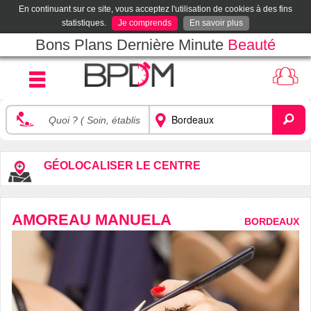
En continuant sur ce site, vous acceptez l'utilisation de cookies à des fins
statistiques.
Je comprends
En savoir plus
Bons Plans Dernière Minute
Beauté
GÉOLOCALISER LE CENTRE
AMOREAU MANUELA
BORDEAUX