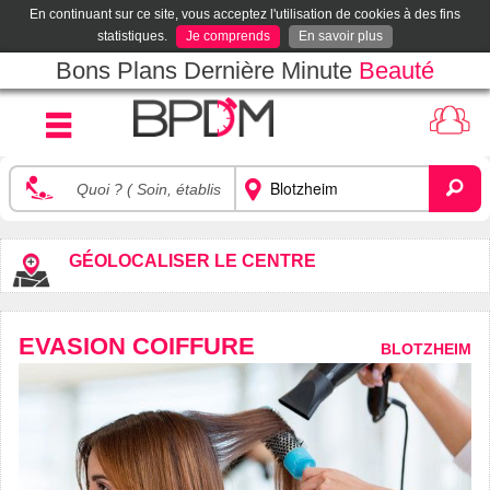
En continuant sur ce site, vous acceptez l'utilisation de cookies à des fins
statistiques.
Je comprends
En savoir plus
Bons Plans Dernière Minute
Beauté
GÉOLOCALISER LE CENTRE
EVASION COIFFURE
BLOTZHEIM