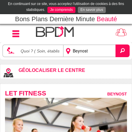
En continuant sur ce site, vous acceptez l'utilisation de cookies à des fins
statistiques.
Je comprends
En savoir plus
Bons Plans Dernière Minute
Beauté
GÉOLOCALISER LE CENTRE
LET FITNESS
BEYNOST