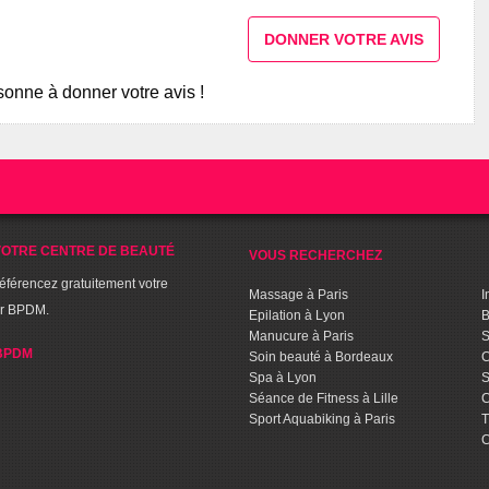
DONNER VOTRE AVIS
onne à donner votre avis !
OTRE CENTRE DE BEAUTÉ
VOUS RECHERCHEZ
référencez gratuitement votre
Massage à Paris
I
ur BPDM.
Epilation à Lyon
B
Manucure à Paris
S
BPDM
Soin beauté à Bordeaux
C
Spa à Lyon
S
Séance de Fitness à Lille
C
Sport Aquabiking à Paris
T
C