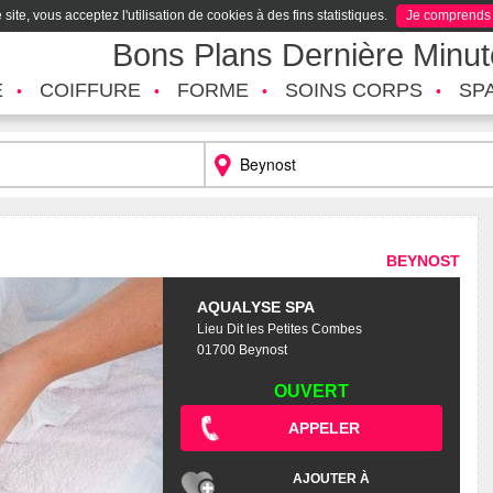
site, vous acceptez l'utilisation de cookies à des fins statistiques.
Je comprends
Bons Plans Dernière Minu
É
COIFFURE
FORME
SOINS CORPS
SP
BEYNOST
AQUALYSE SPA
Lieu Dit les Petites Combes
01700 Beynost
OUVERT
APPELER
AJOUTER À