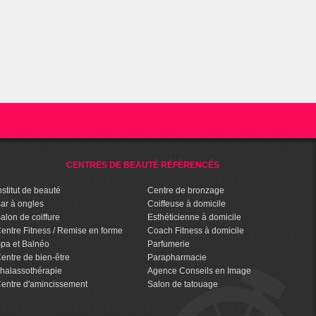
CENTRES DE BEAUTÉ RÉFÉRENCÉS
nstitut de beauté
Centre de bronzage
ar à ongles
Coiffeuse à domicile
alon de coiffure
Esthéticienne à domicile
entre Fitness / Remise en forme
Coach Fitness à domicile
pa et Balnéo
Parfumerie
entre de bien-être
Parapharmacie
halassothérapie
Agence Conseils en Image
entre d'amincissement
Salon de tatouage