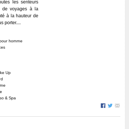
utes les senteurs
z de voyages à la
uté à la hauteur de
 porter....
 pour homme
ces
ake Up
rd
mme
re
so & Spa