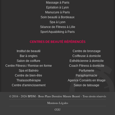
Massage à Paris
Epilation à Lyon
Manucure à Paris
Soin beauté à Bordeaux
Spa à Lyon
Séance de Fitness à Lille
Sport Aquabiking à Paris
CENTRES DE BEAUTÉ RÉFÉRENCÉS
Institut de beauté
Centre de bronzage
Bar à ongles
Coiffeuse à domicile
Salon de coiffure
Esthéticienne à domicile
Centre Fitness / Remise en forme
Coach Fitness à domicile
Spa et Balnéo
Parfumerie
Centre de bien-être
Parapharmacie
Thalassothérapie
Agence Conseils en Image
Centre d'amincissement
Salon de tatouage
© 2016 - 2026 BPDM - Bons Plans Dernière Minute Beauté - Tous droits réservés
Mentions Légales
CGU