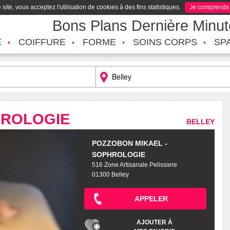
site, vous acceptez l'utilisation de cookies à des fins statistiques.
Je comprends
Bons Plans Dernière Minu
É
COIFFURE
FORME
SOINS CORPS
SP
HROLOGIE
BELLEY
POZZOBON MIKAEL -
SOPHROLOGIE
516 Zone Artisanale Pelissiere
01300 Belley
APPELER
AJOUTER À