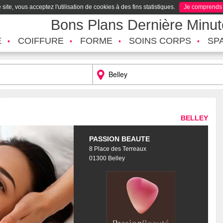
site, vous acceptez l'utilisation de cookies à des fins statistiques.
Je comprends
Bons Plans Dernière Minu
É
COIFFURE
FORME
SOINS CORPS
SP
BELLEY
PASSION BEAUTE
8 Place des Terreaux
01300 Belley