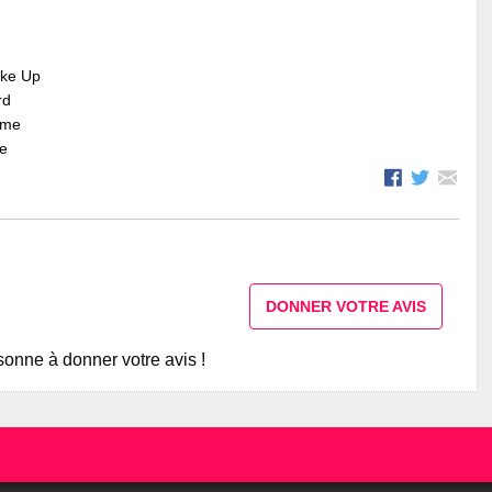
ake Up
rd
mme
re
DONNER VOTRE AVIS
onne à donner votre avis !