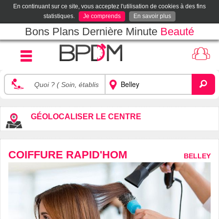
En continuant sur ce site, vous acceptez l'utilisation de cookies à des fins
statistiques.
Je comprends
En savoir plus
Bons Plans Dernière Minute
Beauté
GÉOLOCALISER LE CENTRE
COIFFURE RAPID'HOM
BELLEY