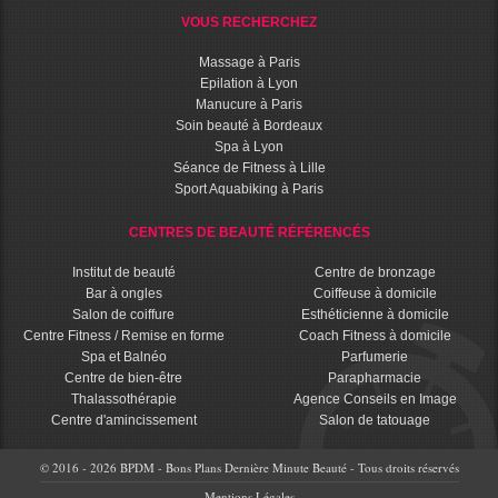
VOUS RECHERCHEZ
Massage à Paris
Epilation à Lyon
Manucure à Paris
Soin beauté à Bordeaux
Spa à Lyon
Séance de Fitness à Lille
Sport Aquabiking à Paris
CENTRES DE BEAUTÉ RÉFÉRENCÉS
Institut de beauté
Centre de bronzage
Bar à ongles
Coiffeuse à domicile
Salon de coiffure
Esthéticienne à domicile
Centre Fitness / Remise en forme
Coach Fitness à domicile
Spa et Balnéo
Parfumerie
Centre de bien-être
Parapharmacie
Thalassothérapie
Agence Conseils en Image
Centre d'amincissement
Salon de tatouage
© 2016 - 2026 BPDM - Bons Plans Dernière Minute Beauté - Tous droits réservés
Mentions Légales