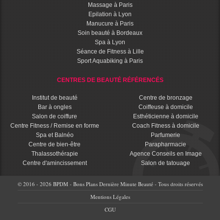
Massage à Paris
Epilation à Lyon
Manucure à Paris
Soin beauté à Bordeaux
Spa à Lyon
Séance de Fitness à Lille
Sport Aquabiking à Paris
CENTRES DE BEAUTÉ RÉFÉRENCÉS
Institut de beauté
Centre de bronzage
Bar à ongles
Coiffeuse à domicile
Salon de coiffure
Esthéticienne à domicile
Centre Fitness / Remise en forme
Coach Fitness à domicile
Spa et Balnéo
Parfumerie
Centre de bien-être
Parapharmacie
Thalassothérapie
Agence Conseils en Image
Centre d'amincissement
Salon de tatouage
© 2016 - 2026 BPDM - Bons Plans Dernière Minute Beauté - Tous droits réservés
Mentions Légales
CGU